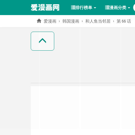
排行榜单
漫画分类
爱漫画
韩国漫画
和人鱼当邻居
第 66 话